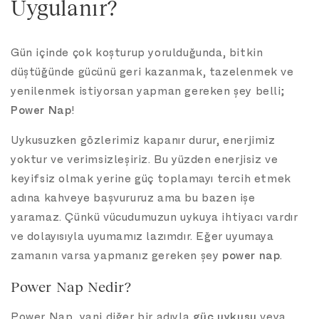
Uygulanır?
Gün içinde çok koşturup yorulduğunda, bitkin
düştüğünde gücünü geri kazanmak, tazelenmek ve
yenilenmek istiyorsan yapman gereken şey belli;
Power Nap
!
Uykusuzken gözlerimiz kapanır durur, enerjimiz
yoktur ve verimsizleşiriz. Bu yüzden enerjisiz ve
keyifsiz olmak yerine güç toplamayı tercih etmek
adına kahveye başvururuz ama bu bazen işe
yaramaz. Çünkü vücudumuzun uykuya ihtiyacı vardır
ve dolayısıyla uyumamız lazımdır. Eğer uyumaya
zamanın varsa yapmanız gereken şey
power nap
.
Power Nap Nedir?
Power Nap, yani diğer bir adıyla
güç uykusu
veya