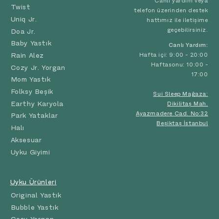
Canlı yardım veya
Twist
telefon üzerinden destek
Uniq Jr.
hattımız ile iletişime
geçebilirsiniz.
Doa Jr.
Baby Yastık
Canlı Yardım:
Rain Alez
Hafta içi: 9:00 - 20:00
Haftasonu: 10:00 -
Cozy Jr. Yorgan
17:00
Mom Yastık
Folksy Beşik
Sui Sleep Mağaza:
Earthy Karyola
Dikilitaş Mah.
Ayazmadere Cad. No:32
Park Yataklar
Beşiktaş İstanbul
Halı
Aksesuar
Uyku Giyimi
Uyku Ürünleri
Original Yastık
Bubble Yastık