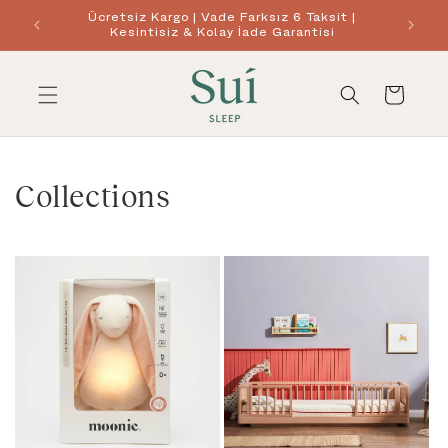
İçeriğe
Ücretsiz Kargo | Vade Farksız 6 Taksit |
!
atla
Kesintisiz & Kolay İade Garantisi
Sepet
Collections