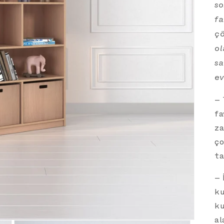
so
fa
çö
ol
sa
ev
–
fa
za
ço
ta
– 
ku
ku
al