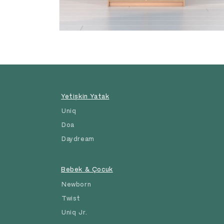
Medya
8
modda
oynatın
Yetişkin Yatak
Uniq
Doa
Daydream
Bebek & Çocuk
Newborn
Twist
Uniq Jr.