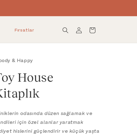
Oturum
Sepet
Fırsatlar
aç
oody & Happy
Toy House
itaplık
niklerin odasında düzen sağlamak ve
ndileri için özel alanlar yaratmak
diyet hislerini güçlendirir ve küçük yaşta