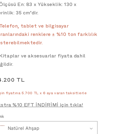
Ölçüsü En: 83 x Yükseklik: 130 x
rinlik: 35 cm’dir.
Telefon, tablet ve bilgisayar
ranlarındaki renklere ± %10 ton farklılık
sterebilmektedir.
Kitaplar ve aksesuarlar fiyata dahil
ğildir.
ormal
4.200 TL
iyat
in fiyatına 5.700 TL x 6 aya varan taksitlerle
stra %10 EFT İNDİRİMİ için tıkla!
nk