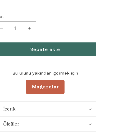
et
Toy
Toy
House
House
Kitaplık
Kitaplık
Sepete ekle
için
için
adedi
adedi
azaltın
artırın
Bu ürünü yakından görmek için
Mağazalar
İçerik
Ölçüler