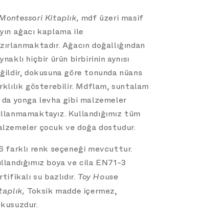
Montessori Kitaplık,
mdf üzeri masif
yın ağacı kaplama ile
zırlanmaktadır. Ağacın doğallığından
ynaklı hiçbir ürün birbirinin aynısı
ğildir, dokusuna göre tonunda nüans
rklılık gösterebilir.
Mdflam, suntalam
 da yonga levha gibi malzemeler
llanmamaktayız. Kullandığımız tüm
lzemeler çocuk ve doğa dostudur.
6 farklı renk seçeneği mevcuttur.
llandığımız boya ve cila EN71-3
rtifikalı su bazlıdır.
Toy House
taplık,
Toksik madde içermez,
kusuzdur.