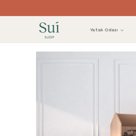
İçeriğe
Sui Sleep İstanbul Mağazamız açıldı!
atla
Yatak Odası
Ürün
bilgisine
atla