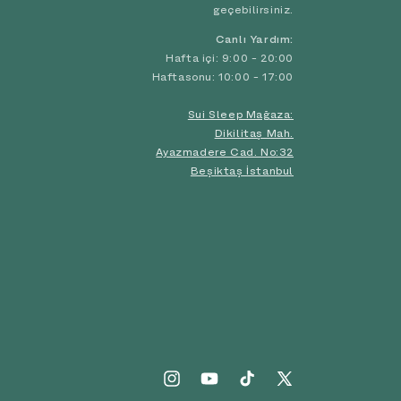
geçebilirsiniz.
Canlı Yardım:
Hafta içi: 9:00 - 20:00
Haftasonu: 10:00 - 17:00
Sui Sleep Mağaza:
Dikilitaş Mah.
Ayazmadere Cad. No:32
Beşiktaş İstanbul
Instagram
YouTube
TikTok
X